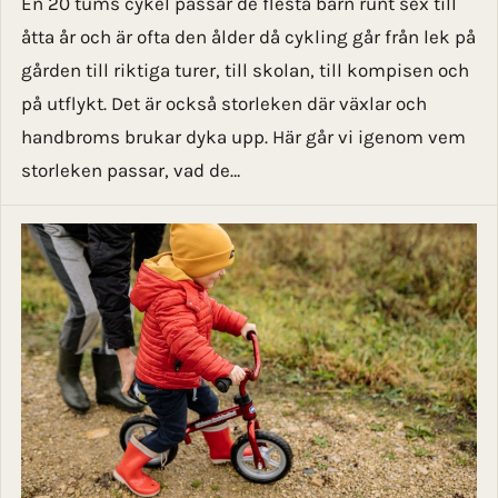
En 20 tums cykel passar de flesta barn runt sex till
åtta år och är ofta den ålder då cykling går från lek på
gården till riktiga turer, till skolan, till kompisen och
på utflykt. Det är också storleken där växlar och
handbroms brukar dyka upp. Här går vi igenom vem
storleken passar, vad de…