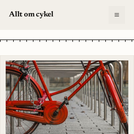
Hoppa
till
Allt om cykel
Meny
innehåll