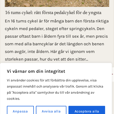
16 tums cykel: rätt första pedalcykel för de yngsta
En 16 tums cykel är för många barn den första riktiga
cykeln med pedaler, steget efter springcykeln. Den
passar oftast barn i åldern fyra till sex år, men precis
som med alla barncyklar är det längden och benen
som avgör, inte åldern. Här går vi igenom vem
storleken passar, hur du vet att den sitter…
Vi värnar om din integritet
Vi använder cookies för att förbättra din upplevelse, visa
anpassat innehåll och analysera vår trafik. Genom att klicka
Integritetspolicy
på "Acceptera alla" samtycker du till vår användning av
cookies.
© 2026 Alltomcykel.se. Cykelmagasinet: köpguider,
säkerhet och regler för cyklister på alla nivåer.
Anpassa
Avvisa alla
Acceptera alla